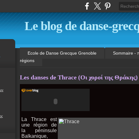
Le blog de danse-grecq
Ecole de Danse Grecque Grenoble
Sommaire - 
m
régions
Les danses de Thrace (Οι χοροί της Θράκης)
δων
ος
La Thrace est
une région de
la péninsule
Balkanique,