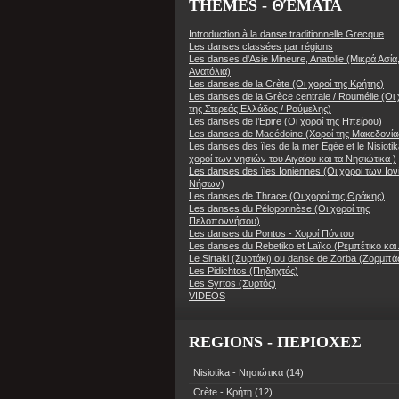
THÈMES - ΘΈΜΑΤΑ
Introduction à la danse traditionnelle Grecque
Les danses classées par régions
Les danses d'Asie Mineure, Anatolie (Μικρά Ασία
Ανατόλια)
Les danses de la Crète (Οι χοροί της Κρήτης)
Les danses de la Grèce centrale / Roumélie (Οι 
της Στερεάς Ελλάδας / Ρούμελης)
Les danses de l’Epire (Οι χοροί της Ηπείρου)
Les danses de Macédoine (Χοροί της Μακεδονία
Les danses des îles de la mer Egée et le Nisiotik
χοροί των νησιών του Αιγαίου και τα Νησιώτικα )
Les danses des îles Ioniennes (Οι χοροί των Ιο
Νήσων)
Les danses de Thrace (Οι χοροί της Θράκης)
Les danses du Péloponnèse (Οι χοροί της
Πελοποννήσου)
Les danses du Pontos - Χοροί Πόντου
Les danses du Rebetiko et Laïko (Ρεμπέτικο και 
Le Sirtaki (Συρτάκι) ou danse de Zorba (Ζορμπά
Les Pidichtos (Πηδηχτός)
Les Syrtos (Συρτός)
VIDEOS
REGIONS - ΠΕΡΙΟΧΕΣ
Nisiotika - Νησιώτικα
(14)
Crète - Κρήτη
(12)