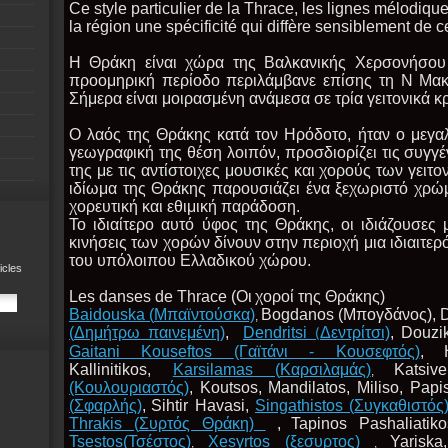
Ce style particulier de la Thrace, les lignes mélodiqu
la région une spécificité qui diffère sensiblement de c
Η Θράκη είναι χώρα της Βαλκανικής Χερσονήσου
προομηρική περίοδο περιλάμβανε επίσης τη Ν Μακε
Σήμερα είναι μοιρασμένη ανάμεσα σε τρία γειτονικά κ
Ο λαός της Θράκης κατά τον Ηρόδοτο, ήταν ο μεγαλ
γεωγραφική της θέση λοιπόν, προσδιορίζει τις συγγέ
της με τις αντίστοιχες μουσικές και χορούς των γειτ
ιδίωμα της Θράκης παρουσιάζει ένα ξεχωριστό χρώμ
χορευτική και εθιμική παράδοση.
Το ιδιαίτερο αυτό ύφος της Θράκης, οι ιδιάζουσες
κινήσεις των χορών δίνουν στην περιοχή μια ιδιαιτε
του υπόλοιπου Ελλαδικού χώρου.
icles
Les danses de Thrace (
Οι
χ
οροί της Θράκης)
Baidouska (
Μπαϊντούσκα)
Bogdanos (Μπογδάνος),
D
,
(
Δημήτρω παινεμένη)
,
Dendritsi
Δεντρίτσι)
,
Douzik
(
Gaitani Kouseftos
(Γαϊτάνι - Κουσεφτός)
,
Kallinitikos,
Karsilamas (
Καρσιλαμάς)
Katsive
,
(Κουλουριαστός)
,
Koutsos,
Mandilatos,
Miliso,
Papis
(
Σφαρλής)
,
Sihtir Havasi,
Singathistos (
Συγκαθιστός
Thrakis (
Συρτός Θράκη)
,
Tapinos Pashaliatiko
Tsestos(
Τσέστος)
Xesyrtos
(ξεσυρτος)
Yariska,
,
,