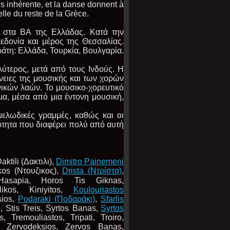
es inhérente, et la danse donnent à
elle du reste de la Grèce.
 στα ΒΑ της Ελλάδας. Κατά την
δονία και μέρος της Θεσσαλίας.
ράτη: Ελλάδα, Τουρκία, Βουλγαρία.
ύτερος, μετά από τους Ινδούς. Η
νειες της μουσικής και των χορών
ονικών λαών. Το μουσικο-χορευτικό
α, μέσα από μια έντονη μουσική,
 μελωδικές γραμμές, καθώς και οι
ρότητα που διαφέρει πολύ από αυτή
aktili (Δακτιλι),
Dimitro Painemeni
os (Ντουζικος),
Drista (Ντρίστα)
,
Hasapia,
Horos Tis Giknas,
likos,
Kiniyitos,
Koulouriastos
ios,
Podaraki
(Ποδαράκι)
,
Sfarlis
)
,
Stis Treis,
Syrtos Banas,
Syrtos
s,
Tremouliastos,
Tripati,
Troiro,
Zervodeksios,
Zervos Banas,