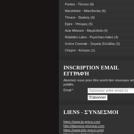
Pontos - Πόντου
(8)
Macédoine - Μακεδονίας
(6)
Thrace - Θράκης
(6)
Epire - Ήπειρος
(5)
Asie Mineure - Μικρά Ασία
(4)
Rebètiko Laïko - Ρεμπέτικο Λαϊκό
(4)
Grèce Centrale - Στερεάς Ελλάδας
(3)
Chypre - Κύπρος
(1)
INSCRIPTION EMAIL
ΕΓΓΡΑΦΉ
Abonnez-vous pour être averti des nouveaux art
publiés.
Email
LIENS - ΣΎΝΔΕΣΜΟΙ
https://www.la-grece.com
http://diaspora-grecque.com
https://www.info-grece.com/