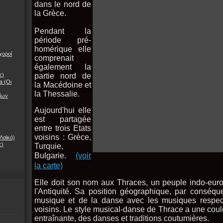
dans le nord de
la Grèce.
Pendant la
,
période pré-
homérique
elle
χοροί
comprenait
également la
ς)
partie nord de
a (Οι
la Macédoine et
la Thessalie.
νίων
Aujourd'hui elle
est partagée
entre trois Etats
voisins : Grèce,
Λαϊκό)
ς)
Turquie,
Bulgarie.
(voir
la carte)
Elle doit son nom aux Thraces, un peuple indo-euro
l'Antiquité. Sa position géographique, par conséquen
musique et de la danse avec les musiques respec
voisins. Le style musical-danse de Thrace a une cou
entraînante, des danses et traditions coutumières.