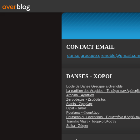
CONTACT EMAIL
danse.grecque.grenoble@gmail.co
DANSES - ΧΟΡΟΙ
Ecole de Danse Grecque à Grenoble
La tradition des Arapides - Το έθιμο των Αράπη
Arapina - Αραπίνα
Zervodexos - Ζερβόδεξος
Sfarlís - Σφαρλής
Dipat – Διπάτ
Fourlana – Φουρλάνα
Poutseno ou Leventikos - Πουστσένο ή Λεβέντικ
Tsamiko Vlasti - Τσάμικο Βλάστη
Sofka - Σόφκα