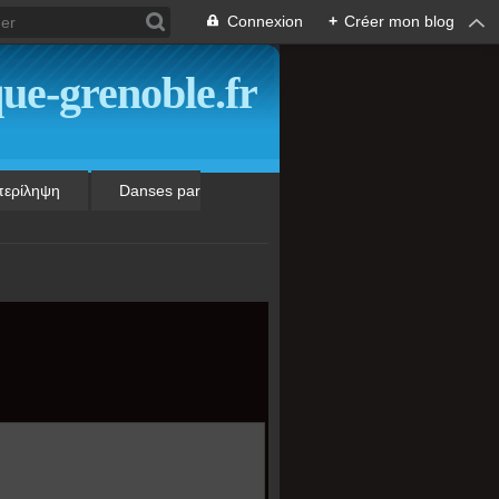
Connexion
+
Créer mon blog
ue-grenoble.fr
περίληψη
Danses par