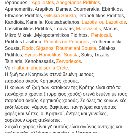
répandues :
Agaliastos
,
Anogeianos Pidihtos
,
Apanomeritis, Arapikos, Dames, Dournerakia, Ebirrikios,
Ethianos Pidihtos,
Gitsikia Sousta
, Ierapetritikos Pidihtos,
Kandiota, Kanella, Koutsabadianos,
Lazotis ou Lazotikos
,
Lassithiotikos Pidihtos, Louviaris,
Maleviziotis
, Manas,
Mikro Mikraki ,Mylopotamitikos Pidihtos,
Pentozali
,
Pidihtos Lasithou,
Priniotis ou Prinianos
, Rethemniotiki
Sousta,
Rodo
,
Siganos
,
Roumatiani Sousta
, Sitiakos
Pidihtos,
Syrtos Haniotikos
,
Sousta
, Sotis, Trizalis,
Tsiniaris, Xenobassaris,
Zervodexos
.
Voir
l'album photo sur la Crète
.
Η ζωή των Κρητικών στενά δεμένη με τους
παραδοσιακούς Κρητικούς χορούς.
Η κοινωνική ζωή των κατοίκων της
K
ρήτης είναι από τα
πανάρχαια χρόνια (πυρρίχιος χορός) στενά δεμένη με τους
παραδοσιακούς Κρητικούς χορούς. Σε όλες τις κοινωνικές
εκδηλώσεις, γάμους, βαφτίσια, πανηγύρια και γιορτές,
χαρές και λύπες, οι Κρητικοί, άντρες και γυναίκες,
χορεύουν ώρες ατελείωτες.
Συχνά ο χορός είναι γι‘ αυτούς είναι αγώνας αντοχής και