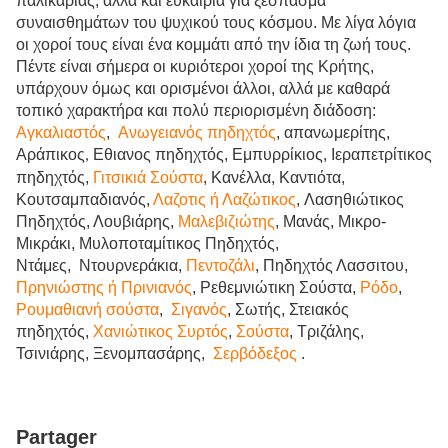
παλικαριάς, αλλά και ευκαιρία για ξέσπασμα
συναισθημάτων του ψυχικού τους κόσμου. Με λίγα λόγια
οι χοροί τους είναι ένα κομμάτι από την ίδια τη ζωή τους.
Πέντε είναι σήμερα οι κυριότεροι χοροί της
K
ρήτης,
υπάρχουν όμως και ορισμένοι άλλοι, αλλά με καθαρά
τοπικό χαρακτήρα και πολύ περιορισμένη διάδοση:
Αγκαλιαστός
,
Ανωγειανός πηδηχτός
, απανωμερίτης,
Αράπικος
Εθιανος πηδηχτός,
Εμπυρρίκιος,
Ιεραπετρίτικος
,
πηδηχτός,
Γιτσικιά Σούστα
,
Κανέλλα,
Καντιότα,
Κουτσαμπαδιανός,
Λαζοτις
ή Λαζώτικος
,
Λασηθιώτικος
Πηδηχτός,
Λουβιάρης,
Μαλεβιζιώτης
,
Μανάς,
Μικρο-
Μικράκι,
Μυλοποταμίτικος
Πηδηχτός
,
Ντάμες,
Ντουρνεράκια,
Πεντοζάλι
, Πηδηχτός Λασσιτου,
Πρηνιώστης ή
Πρινιανός
, Ρεθεμνιώτικη Σούστα,
Ρόδο
,
Ρουμαθιανή σούστα
,
Σιγανός
,
Σωτής,
Στειακός
πηδηχτός,
Χανιώτικος Συρτός
,
Σούστα
, Τριζάλης,
Τσινιάρης,
Ξενομπασάρης,
Σερβόδεξος
.
Partager