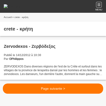
MENU
Accueil
» crete - κρήτη
crete - κρήτη
Zervodexos - Ζερβόδεξος
Publié le 14/12/2012 à 10:30
Par
OPhilippos
ZERVODEXOS Dans diverses régions de l'est de la Crète et surtout dans les
villages de la province de Ierapetra dansé par les hommes et les femmes : le
zervodexos. Les danseurs, l'un derrière l'autre, donnent la main gauche sur
l'épaule gauche du danseur...
Page suivante >