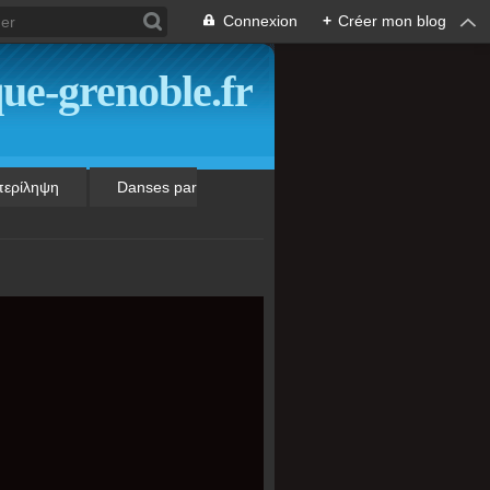
Connexion
+
Créer mon blog
ue-grenoble.fr
περίληψη
Danses par