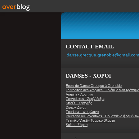
CONTACT EMAIL
danse.grecque.grenoble@gmail.co
DANSES - ΧΟΡΟΙ
Ecole de Danse Grecque à Grenoble
La tradition des Arapides - Το έθιμο των Αράπη
Arapina - Αραπίνα
Zervodexos - Ζερβόδεξος
Sfarlís - Σφαρλής
Dipat – Διπάτ
Fourlana – Φουρλάνα
Poutseno ou Leventikos - Πουστσένο ή Λεβέντικ
Tsamiko Vlasti - Τσάμικο Βλάστη
Sofka - Σόφκα