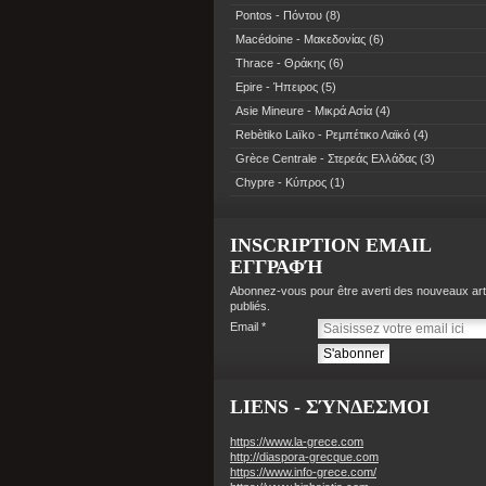
Pontos - Πόντου
(8)
Macédoine - Μακεδονίας
(6)
Thrace - Θράκης
(6)
Epire - Ήπειρος
(5)
Asie Mineure - Μικρά Ασία
(4)
Rebètiko Laïko - Ρεμπέτικο Λαϊκό
(4)
Grèce Centrale - Στερεάς Ελλάδας
(3)
Chypre - Κύπρος
(1)
INSCRIPTION EMAIL
ΕΓΓΡΑΦΉ
Abonnez-vous pour être averti des nouveaux art
publiés.
Email
LIENS - ΣΎΝΔΕΣΜΟΙ
https://www.la-grece.com
http://diaspora-grecque.com
https://www.info-grece.com/