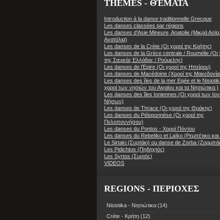
THÈMES - ΘΈΜΑΤΑ
Introduction à la danse traditionnelle Grecque
Les danses classées par régions
Les danses d'Asie Mineure, Anatolie (Μικρά Ασία
Ανατόλια)
Les danses de la Crète (Οι χοροί της Κρήτης)
Les danses de la Grèce centrale / Roumélie (Οι 
της Στερεάς Ελλάδας / Ρούμελης)
Les danses de l’Epire (Οι χοροί της Ηπείρου)
Les danses de Macédoine (Χοροί της Μακεδονία
Les danses des îles de la mer Egée et le Nisiotik
χοροί των νησιών του Αιγαίου και τα Νησιώτικα )
Les danses des îles Ioniennes (Οι χοροί των Ιο
Νήσων)
Les danses de Thrace (Οι χοροί της Θράκης)
Les danses du Péloponnèse (Οι χοροί της
Πελοποννήσου)
Les danses du Pontos - Χοροί Πόντου
Les danses du Rebetiko et Laïko (Ρεμπέτικο και 
Le Sirtaki (Συρτάκι) ou danse de Zorba (Ζορμπά
Les Pidichtos (Πηδηχτός)
Les Syrtos (Συρτός)
VIDEOS
REGIONS - ΠΕΡΙΟΧΕΣ
Nisiotika - Νησιώτικα
(14)
Crète - Κρήτη
(12)