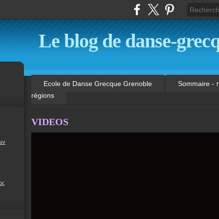
Le blog de danse-grecq
Ecole de Danse Grecque Grenoble
Sommaire - 
m
régions
VIDEOS
δων
ος