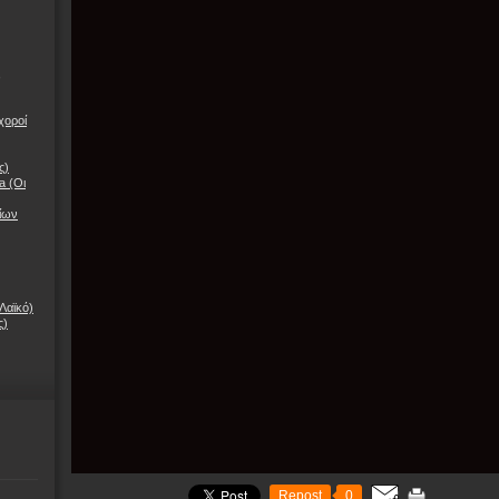
,
χοροί
ς)
a (Οι
νίων
Λαϊκό)
ς)
Repost
0