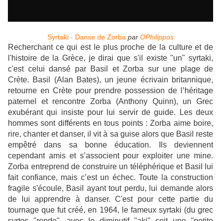
Syrtaki - Danse de Zorba
par
OPhilippos
Recherchant ce qui est le plus proche de la culture et de
l'histoire de la Grèce, je dirai que s'il existe "un" syrtaki,
c'est celui dansé par Basil et Zorba sur une plage de
Crète. Basil (Alan Bates), un jeune écrivain britannique,
retourne en Crète pour prendre possession de l’héritage
paternel et rencontre Zorba (Anthony Quinn), un Grec
exubérant qui insiste pour lui servir de guide. Les deux
hommes sont différents en tous points : Zorba aime boire,
rire, chanter et danser, il vit à sa guise alors que Basil reste
empêtré dans sa bonne éducation. Ils deviennent
cependant amis et s’associent pour exploiter une mine.
Zorba entreprend de construire un téléphérique et Basil lui
fait confiance, mais c’est un échec. Toute la construction
fragile s'écoule, Basil ayant tout perdu, lui demande alors
de lui apprendre à danser. C'est pour cette partie du
tournage que fut créé, en 1964, le fameux syrtaki (du grec
syrtos "ronde", avec le diminutif "aki" soit une "petite