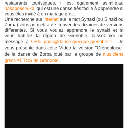
restaurants touristiques, il est également asimilé,au
hasaposerviko
, qui est une danse très facile à apprendre si
vous êtes invité à un mariage grec.
Une recherche sur
internet
sur le mot Syrtaki (ou Sirtaki ou
Zorba) vous permettra de trouver des dizaines de versions
différentes. Si vous voulez apprendre le syrtaki et si
vous habitez la région de Grenoble, laissez-moi un
message à
OPhilippos@danse-grecque-grenoble.fr
Je
.
vous présente dans cette Vidéo la version "Grenobloise"
de la danse de Zorba joué par le groupe de
musiciens
grecs AETOS de Grenoble
.