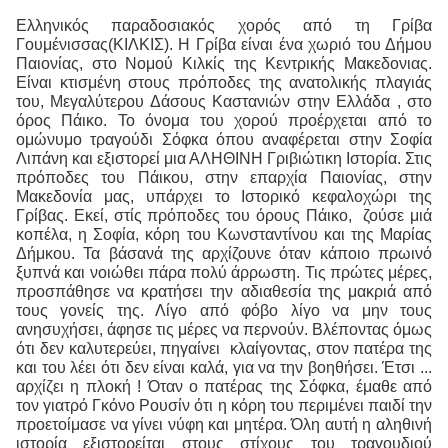
Ελληνικός παραδοσιακός χορός από τη Γρίβα
Γουμένισσας(ΚΙΛΚΙΣ). Η Γρίβα είναι ένα χωριό του Δήμου
Παιονίας, στο Nομού Κιλκίς της Κεντρικής Μακεδονιας.
Είναι κτισμένη στους πρόποδες της ανατολικής πλαγιάς
του, Μεγαλύτερου Δάσους Καστανιών στην Ελλάδα , στο
όρος Πάικο. Το όνομα του χορού προέρχεται από το
ομώνυμο τραγούδι Σόφκα όπου αναφέρεται στην Σοφία
Λιπάνη και εξιστορεί μια ΑΛΗΘΙΝΗ Γριβιώτικη Ιστορία. Στις
πρόποδες του Πάικου, στην επαρχία Παιονίας, στην
Μακεδονία μας, υπάρχει το Ιστορικό κεφαλοχώρι της
Γρίβας. Εκεί, στίς πρόποδες του όρους Πάικο,
ζούσε μιά
κοπέλα, η Σοφία, κόρη του Κωνσταντίνου και της Μαρίας
Δήμκου. Τα βάσανά της αρχίζουνε όταν κάποιο πρωινό
ξυπνά και νοιώθει πάρα πολύ άρρωστη. Τις πρώτες μέρες,
προσπάθησε να κρατήσει την αδιαθεσία της μακριά από
τους γονείς της. Λίγο από φόβο λίγο να μην τους
ανησυχήσει, άφησε τις μέρες να περνούν. Βλέποντας όμως
ότι δεν καλυτερεύει, πηγαίνει
κλαίγοντας, στον πατέρα της
και του λέει ότι δεν είναι καλά, για να την βοηθήσει. Έτσι ...
αρχίζει η πλοκή ! Όταν ο πατέρας της Σόφκα, έμαθε από
τον γιατρό Γκόνο Ρουσίν ότι η κόρη του περιμένει παιδί την
προετοίμασε να γίνει νύφη και μητέρα. Όλη αυτή η αληθινή
ιστορία εξιστορείται στους στίχους του τραγουδιού