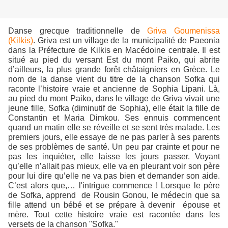
Danse grecque traditionnelle de
Griva Goumenissa
(Kilkis)
. Griva est un village de la municipalité de Paeonia
dans la Préfecture de Kilkis en Macédoine centrale. Il est
situé au pied du versant Est du mont Paiko, qui abrite
d’ailleurs, la plus grande forêt châtaigniers en Grèce. Le
nom de la danse vient du titre de la chanson Sofka qui
raconte l’histoire vraie et ancienne de Sophia Lipani. Là,
au pied du mont Paiko, dans le village de Griva vivait une
jeune fille, Sofka (diminutif de Sophia), elle était la fille de
Constantin et Maria Dimkou. Ses ennuis commencent
quand un matin elle se réveille et se sent très malade. Les
premiers jours, elle essaye de ne pas parler à ses parents
de ses problèmes de santé. Un peu par crainte et pour ne
pas les inquiéter, elle laisse les jours passer. Voyant
qu’elle n’allait pas mieux, elle va en pleurant voir son père
pour lui dire qu’elle ne va pas bien et demander son aide.
C’est alors que,… l'intrigue commence ! Lorsque le père
de Sofka, apprend
de Rousin Gonou, le médecin que sa
fille attend un bébé et se prépare à devenir
épouse et
mère. Tout cette histoire vraie est racontée dans les
versets de la chanson "Sofka."