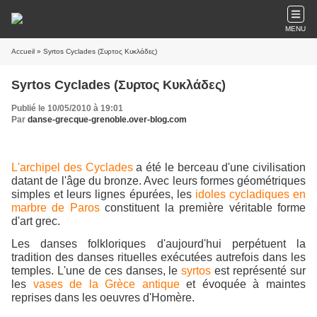
MENU
Accueil
» Syrtos Cyclades (Συρτος Κυκλάδες)
Syrtos Cyclades (Συρτος Κυκλάδες)
Publié le 10/05/2010 à 19:01
Par
danse-grecque-grenoble.over-blog.com
L'archipel des Cyclades
a été le berceau d'une civilisation
datant de l'âge du
bronze. Avec leurs formes géométriques
simples et leurs lignes épurées, les
idoles cycladiques en
marbre de Paros
constituent la première véritable forme
d'art grec.
Les danses folkloriques d'aujourd'hui perpétuent la
tradition des danses rituelles
exécutées autrefois dans les
temples. L'une de ces danses, le
syrtos
est
représenté sur
les
vases de la Grèce antique
et évoquée à maintes
reprises dans
les oeuvres d'Homère.