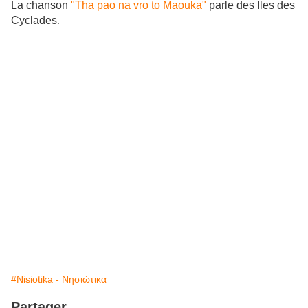
La chanson
"Tha pao na vro to Maouka"
parle des Iles des
Cyclades
.
#Nisiotika - Νησιώτικα
Partager