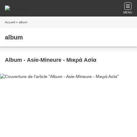
MENU
Accueil
» album
album
Album - Asie-Mineure - Μικρά Ασία